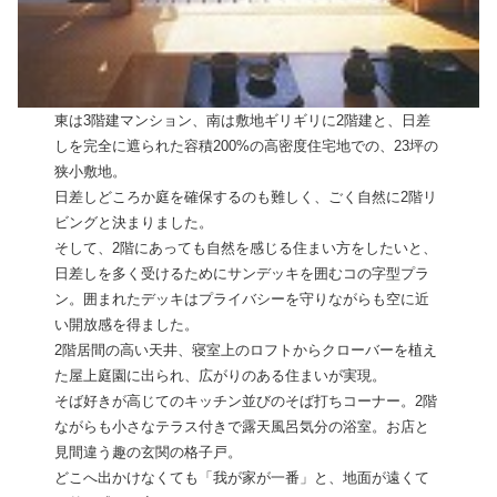
東は3階建マンション、南は敷地ギリギリに2階建と、日差
しを完全に遮られた容積200%の高密度住宅地での、23坪の
狭小敷地。
日差しどころか庭を確保するのも難しく、ごく自然に2階リ
ビングと決まりました。
そして、2階にあっても自然を感じる住まい方をしたいと、
日差しを多く受けるためにサンデッキを囲むコの字型プラ
ン。囲まれたデッキはプライバシーを守りながらも空に近
い開放感を得ました。
2階居間の高い天井、寝室上のロフトからクローバーを植え
た屋上庭園に出られ、広がりのある住まいが実現。
そば好きが高じてのキッチン並びのそば打ちコーナー。2階
ながらも小さなテラス付きで露天風呂気分の浴室。お店と
見間違う趣の玄関の格子戸。
どこへ出かけなくても「我が家が一番」と、地面が遠くて