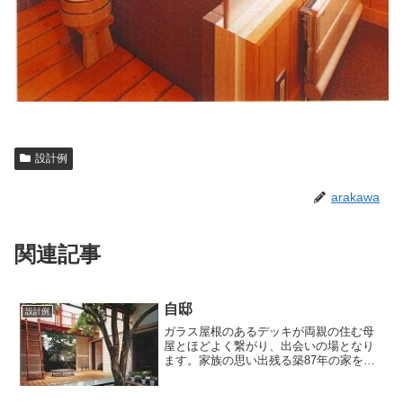
設計例
arakawa
関連記事
自邸
設計例
ガラス屋根のあるデッキが両親の住む母
屋とほどよく繋がり、出会いの場となり
ます。家族の思い出残る築87年の家を残
し、家も家族も新旧入り混じった二世帯
の住まいです。