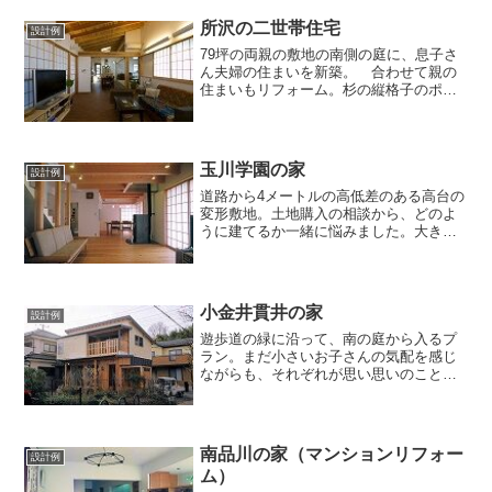
所沢の二世帯住宅
設計例
79坪の両親の敷地の南側の庭に、息子さ
ん夫婦の住まいを新築。 合わせて親の
住まいもリフォーム。杉の縦格子のポー
チがふたつの建物を繋ぎ、格子戸を開け
ると左右にそれぞれの玄関が。ポーチの
屋根伝い、2階ベランダレベルでも両家は
行き来が出来ます。新...
玉川学園の家
設計例
道路から4メートルの高低差のある高台の
変形敷地。土地購入の相談から、どのよ
うに建てるか一緒に悩みました。大きな
ビューウィンドウの木製引き込みサッ
シ、そこから繋がる木製デッキ、外に広
がる住まいです。奈良吉野の桧梁が天井
に並ぶ広がりのあるリビン...
小金井貫井の家
設計例
遊歩道の緑に沿って、南の庭から入るプ
ラン。まだ小さいお子さんの気配を感じ
ながらも、それぞれが思い思いのことを
して寛げる家。子供のワークルームは居
間から見える中2階。スキップになった床
の間から顔を覗かせられます。その上の2
階には兄弟共有のプレ...
南品川の家（マンションリフォー
設計例
ム）