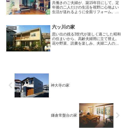
共働きのご夫婦が、築15年目にして、定
年後の二人だけの生活を視野に心地よい
生活が送れるように全面リフォーム。ベ
ッドさえも低い仕切りで区切っただけの
ワンルーム空間。第14回リフォームコン
クール優秀賞受賞
六ッ川の家
設計例
思い出の残る3世代が楽しく過ごした昭和
の住まいから、高齢夫婦用に立て替え。
花や野菜、読書を楽しみ、夫婦二人の安
心と快適さを求めた家作りでした。2階に
は朝日を受ける寝室と、夕日に染まるご
主人の書斎。そのふたつの部屋を吹き抜
けが繋ぎ、1階のリビ...
神大寺の家
鎌倉常盤台の家